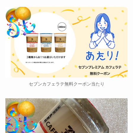
セブンカフェラテ無料クーポン当たり