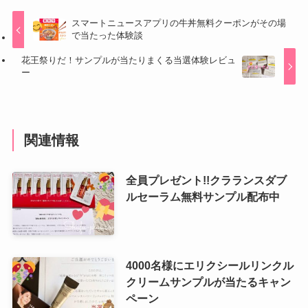
スマートニュースアプリの牛丼無料クーポンがその場
で当たった体験談
花王祭りだ！サンプルが当たりまくる当選体験レビュ
ー
関連情報
全員プレゼント!!クラランスダブ
ルセーラム無料サンプル配布中
4000名様にエリクシールリンクル
クリームサンプルが当たるキャン
ペーン