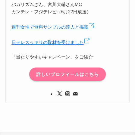
バカリズムさん、宮川大輔さんMC
カンテレ・フジテレビ（6月22日放送）
週刊女性で無料サンプルの達人と掲載
日テレスッキリの取材を受けました
「当たりやすいキャンペーン」をご紹介
詳しいプロフィールはこちら