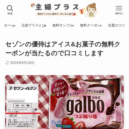
検索
MENU
ホーム
主婦プラスとは
無料サンプル
無料クーポン
当選のコツ
セゾンの優待はアイス&お菓子の無料ク
ーポンが当たるので口コミします
2024年8月18日