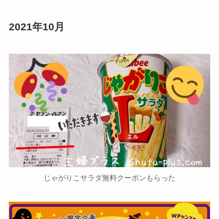
2021年10月
じゃがりこサラダ無料クーポンもらった