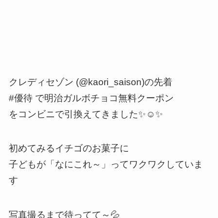
クレディセゾン (@kaori_saison)の先着
#優待 で明治ガルボチョコ無料クーポン
をコンビニで引換えてきました✨☺️✨
初めてみるイチゴのお菓子に
子どもが「なにこれ～」ってワクワクしていま
す
写真撮るまで待ってて～💦