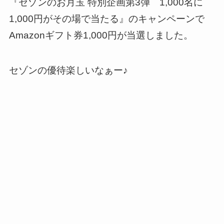
『セゾンのお月玉 特別企画第3弾 1,000名に
1,000円がその場で当たる』のキャンペーンで
Amazonギフト券1,000円が当選しました。
セゾンの優待楽しいなぁー♪