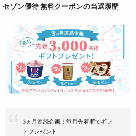
セゾン優待 無料クーポンの当選履歴
3ヵ月連続企画！毎月先着順でギフ
トプレゼント