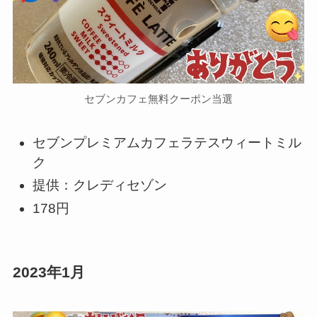
セブンカフェ無料クーポン当選
セブンプレミアムカフェラテスウィートミル
ク
提供：クレディセゾン
178円
2023年1月