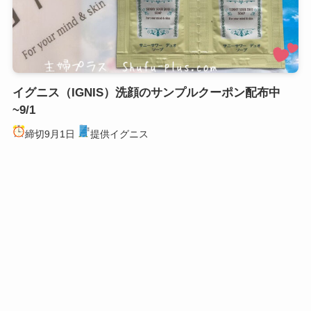
イグニス（IGNIS）洗顔のサンプルクーポン配布中
~9/1
締切9月1日
提供イグニス