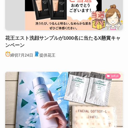
花王エスト洗顔サンプルが1000名に当たるX懸賞キャ
ンペーン
締切7月24日
提供花王
化粧品