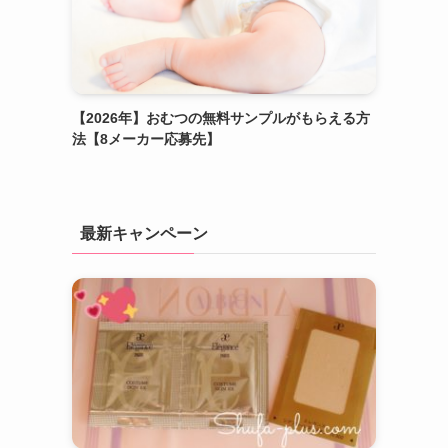
【2026年】おむつの無料サンプルがもらえる方
法【8メーカー応募先】
最新キャンペーン