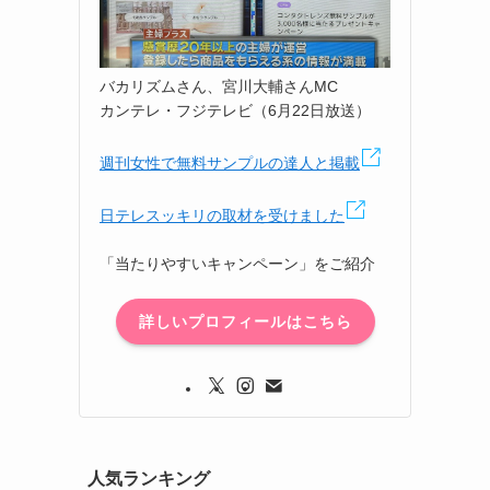
バカリズムさん、宮川大輔さんMC
カンテレ・フジテレビ（6月22日放送）
週刊女性で無料サンプルの達人と掲載
日テレスッキリの取材を受けました
「当たりやすいキャンペーン」をご紹介
詳しいプロフィールはこちら
人気ランキング