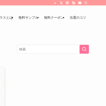
ラスとは
無料サンプル
無料クーポン
当選のコツ