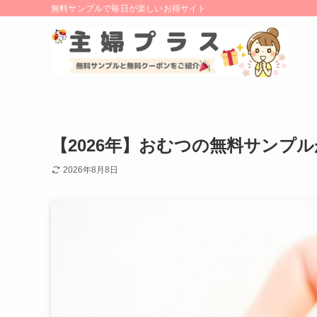
無料サンプルで毎日が楽しいお得サイト
【2026年】おむつの無料サンプ
2026年8月8日