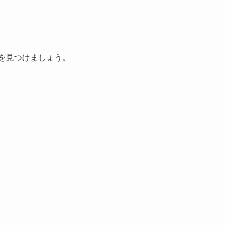
を見つけましょう。