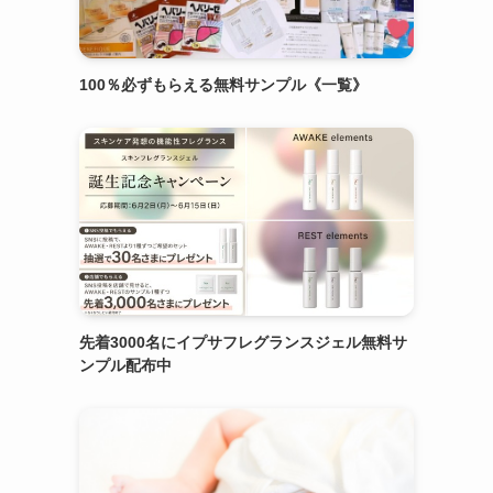
100％必ずもらえる無料サンプル《一覧》
先着3000名にイプサフレグランスジェル無料サ
ンプル配布中