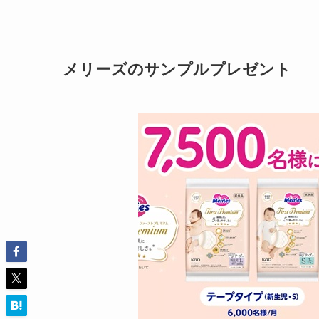
メリーズのサンプルプレゼント