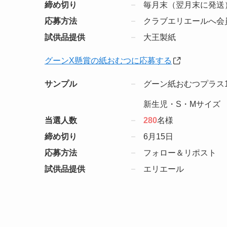
締め切り
毎月末（翌月末に発送
応募方法
クラブエリエールへ会
試供品提供
大王製紙
グーンX懸賞の紙おむつに応募する
サンプル
グーン紙おむつプラス
新生児・S・Mサイズ
当選人数
280
名様
締め切り
6月15日
応募方法
フォロー＆リポスト
試供品提供
エリエール