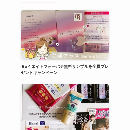
８x４エイトフォーパテ無料サンプルを全員プレ
ゼントキャンペーン