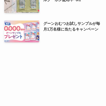
グーンおむつお試しサンプルが毎
月1万名様に当たるキャンペーン