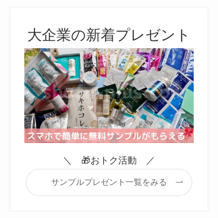
大企業の新着プレゼント
＼ 🎁おトク活動 ／
サンプルプレゼント一覧をみる