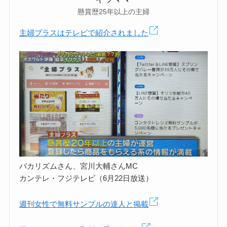
懸賞歴25年以上の主婦
主婦プラスはテレビで紹介されました
バカリズムさん、宮川大輔さんMC
カンテレ・フジテレビ（6月22日放送）
週刊女性で無料サンプルの達人と掲載