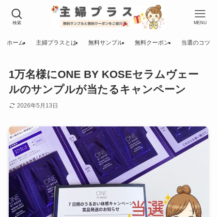
検索
MENU
ホーム
主婦プラスとは
無料サンプル
無料クーポン
当選のコツ
1万名様にONE BY KOSEセラムヴェー
ルのサンプルが当たるキャンペーン
2026年5月13日