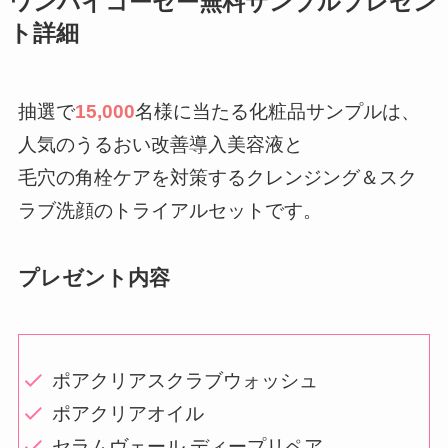
ワンバイコーセー無料サンプルプレゼン
ト詳細
抽選で
15,000
名様に当たる化粧品サンプルは、
人気のうるおい改善導入美容液と
毛穴の角栓ケアを対策するクレンジング＆スク
ラブ洗顔のトライアルセットです。
プレゼント内容
ポアクリアスクラブウォッシュ
ポアクリアオイル
セラムヴェール ディープリペア