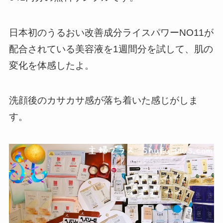
日本初のうるおい改善成分ライスパワーNO11が
配合されている美容液を1週間分を試して、肌の
変化を体感したよ。
洗顔後のカサカサ感が落ち着いた感じがしま
す。