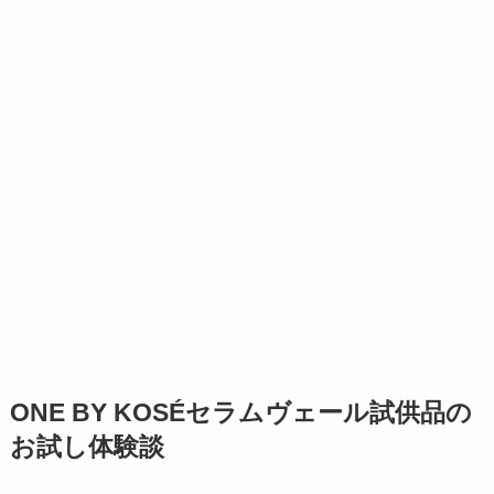
ONE BY KOSÉセラムヴェール試供品の
お試し体験談