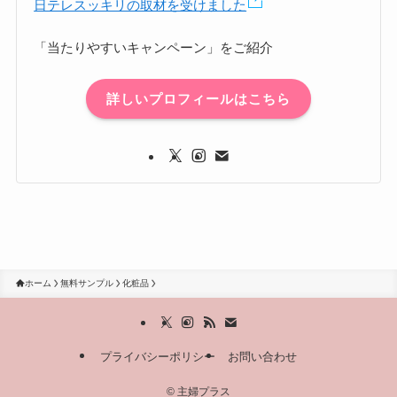
日テレスッキリの取材を受けました
「当たりやすいキャンペーン」をご紹介
詳しいプロフィールはこちら
ホーム
無料サンプル
化粧品
プライバシーポリシー
お問い合わせ
©
主婦プラス