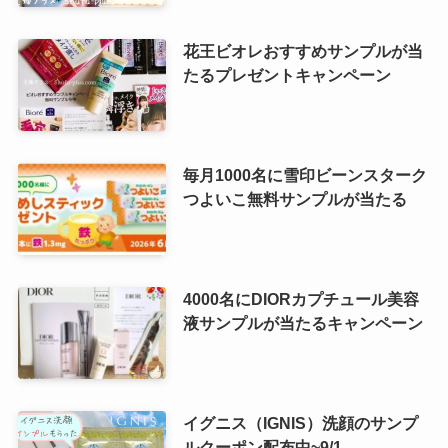
花王ビオレおすすめサンプルが当
たるプレゼントキャンペーン
毎月1000名に雪印ビーンスターク
つよいこ無料サンプルが当たる
4000名にDIORカプチュール美容
液サンプルが当たるキャンペーン
イグニス（IGNIS）洗顔のサンプ
ルクーポン配布中~9/1