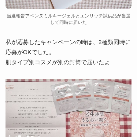
当選報告アベンヌミルキージェルとエンリッチ試供品が当選
して同時に届いた
私が応募したキャンペーンの時は、2種類同時に
応募がOKでした。
肌タイプ別コスメが別の封筒で届いたよ