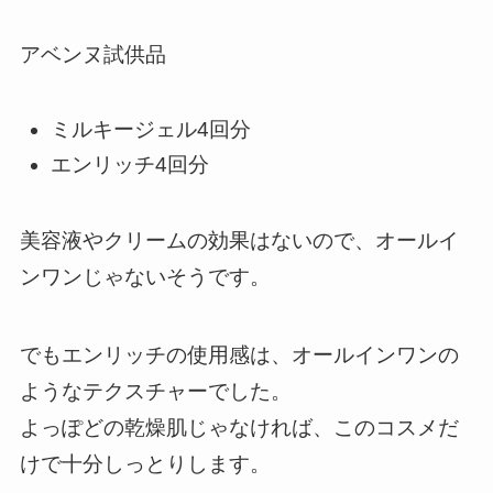
アベンヌ試供品
ミルキージェル4回分
エンリッチ4回分
美容液やクリームの効果はないので、オールイ
ンワンじゃないそうです。
でもエンリッチの使用感は、オールインワンの
ようなテクスチャーでした。
よっぽどの乾燥肌じゃなければ、このコスメだ
けで十分しっとりします。