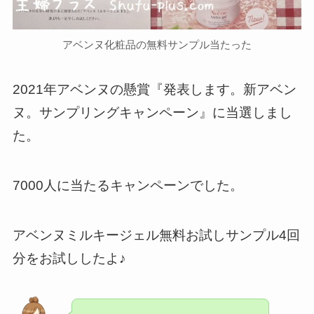
アベンヌ化粧品の無料サンプル当たった
2021年アベンヌの懸賞『発表します。新アベン
ヌ。サンプリングキャンペーン』に当選しまし
た。
7000人に当たるキャンペーンでした。
アベンヌミルキージェル無料お試しサンプル4回
分をお試ししたよ♪