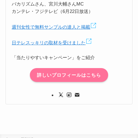
バカリズムさん、宮川大輔さんMC
カンテレ・フジテレビ（6月22日放送）
週刊女性で無料サンプルの達人と掲載
日テレスッキリの取材を受けました
「当たりやすいキャンペーン」をご紹介
詳しいプロフィールはこちら