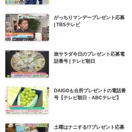
がっちりマンデープレゼント応募
| TBSテレビ
旅サラダ今日のプレゼント応募電
話番号 | テレビ朝日
DAIGOも台所プレゼントの電話番
号【テレビ朝日・ABCテレビ】
土曜はナニする!?プレゼント応募