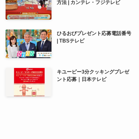
方法 | カンテレ・フジテレビ
ひるおびプレゼント応募電話番号
| TBSテレビ
キユーピー3分クッキングプレゼ
ント応募｜日本テレビ