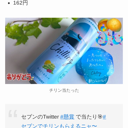
162円
チリン当たった
セブンのTwitter
#懸賞
で当たり🎯
#
セブンでチリンもらえるニャ〜