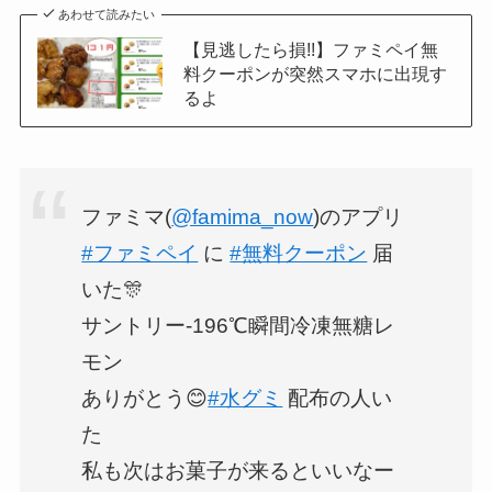
あわせて読みたい
【見逃したら損!!】ファミペイ無
料クーポンが突然スマホに出現す
るよ
ファミマ(
@famima_now
)のアプリ
#ファミペイ
に
#無料クーポン
届
いた🎊
サントリー-196℃瞬間冷凍無糖レ
モン
ありがとう😊
#水グミ
配布の人い
た
私も次はお菓子が来るといいなー