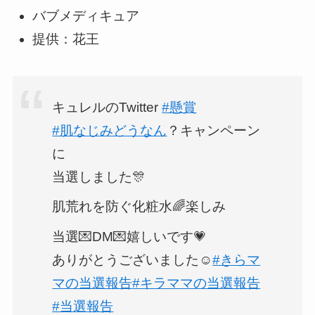
バブメディキュア
提供：花王
キュレルのTwitter
#懸賞
#肌なじみどうなん
？キャンペーン
に
当選しました🎊
肌荒れを防ぐ化粧水🌈楽しみ
当選💌DM💌嬉しいです💗
ありがとうございました☺️
#きらマ
マの当選報告
#キラママの当選報告
#当選報告