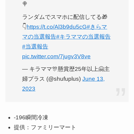
🍭
ランダムでスマホに配信してる🎁
👇
https://t.co/Al3b9du5cG
#きらマ
マの当選報告
#キラママの当選報告
#当選報告
pic.twitter.com/7jugv3V8ve
— キラママ🎊懸賞歴25年以上🤗主
婦プラス (@shufuplus)
June 13,
2023
-196瞬間冷凍
提供：ファミリーマート