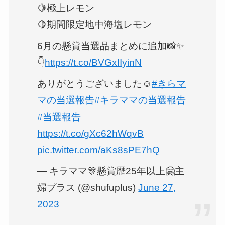
🍋極上レモン
🍋期間限定地中海塩レモン
6月の懸賞当選品まとめに追加📸✨
👇
https://t.co/BVGxIIyinN
ありがとうございました☺️
#きらマ
マの当選報告
#キラママの当選報告
#当選報告
https://t.co/gXc62hWqvB
pic.twitter.com/aKs8sPE7hQ
— キラママ🎊懸賞歴25年以上🤗主
婦プラス (@shufuplus)
June 27,
2023