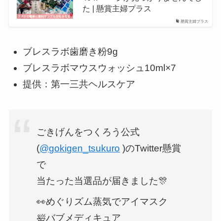
た | 懸賞主婦プラス
懸賞主婦プラス
ブレスラボ歯磨き粉9g
ブレスラボマウスウォッシュ10ml×7
提供：第一三共ヘルスケア
ごきげんをつくろう公式
(
@gokigen_tsukuro
)のTwitter懸賞
で
当たった当選品が届きました🎊
👀めぐりズム蒸気でアイマスク
🛀バブメディキュア