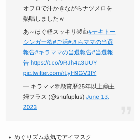
オフロで汗かきながらナツメロを
熱唱しましたｗ
あ～ほぐ軽スッキリ🤣👍
#テキトー
シンガー欲
#ご活
#きらママの当選
報告
#キラママの当選報告
#当選報
告
https://t.co/9RJh4a3UUY
pic.twitter.com/rLyH9GV3IY
— キラママ🎊懸賞歴25年以上🤗主
婦プラス (@shufuplus)
June 13,
2023
めぐりズム蒸気でアイマスク