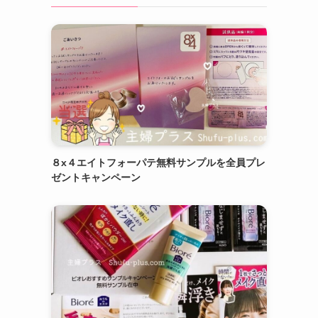
８x４エイトフォーパテ無料サンプルを全員プレ
ゼントキャンペーン