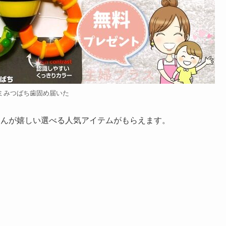
ミみつばち歯固め届いた
ゃんが嬉しい選べる人気アイテムがもらえます。