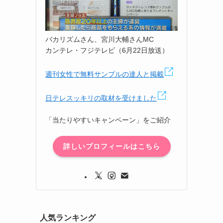
バカリズムさん、宮川大輔さんMC
カンテレ・フジテレビ（6月22日放送）
週刊女性で無料サンプルの達人と掲載
日テレスッキリの取材を受けました
「当たりやすいキャンペーン」をご紹介
詳しいプロフィールはこちら
人気ランキング