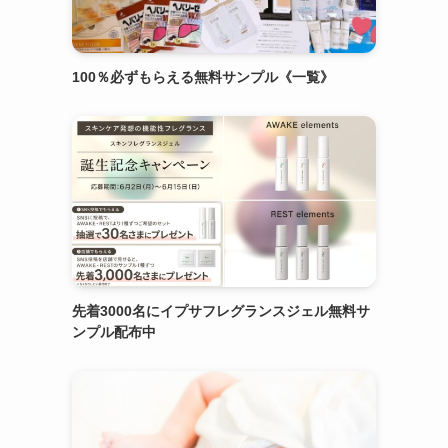
100％必ずもらえる無料サンプル《一覧》
先着3000名にイプサフレグランスジェル無料サ
ンプル配布中