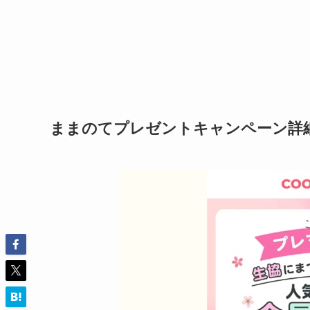
ままのてプレゼントキャンペーン詳