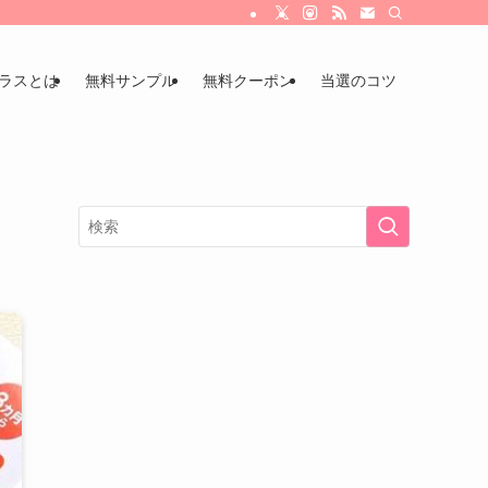
ラスとは
無料サンプル
無料クーポン
当選のコツ