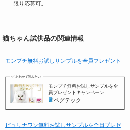
限り応募可。
猫ちゃん試供品の関連情報
モンプチ無料お試しサンプルを全員プレゼント
あわせて読みたい
モンプチ無料お試しサンプルを全
員プレゼントキャンペーン
ペグテック
ピュリナワン無料お試しサンプルを全員プレゼ