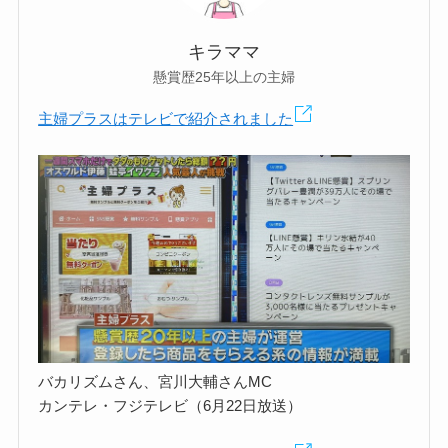
キラママ
懸賞歴25年以上の主婦
主婦プラスはテレビで紹介されました
バカリズムさん、宮川大輔さんMC
カンテレ・フジテレビ（6月22日放送）