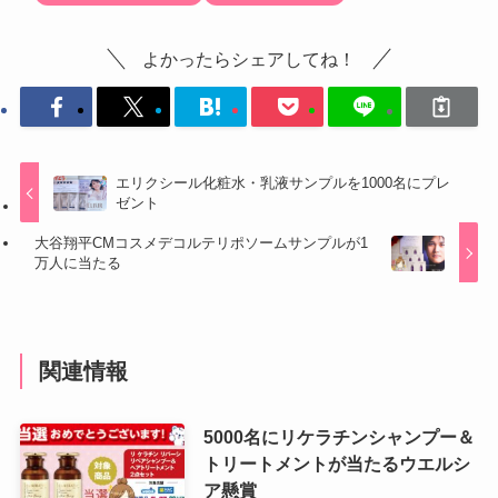
よかったらシェアしてね！
エリクシール化粧水・乳液サンプルを1000名にプレ
ゼント
大谷翔平CMコスメデコルテリポソームサンプルが1
万人に当たる
関連情報
5000名にリケラチンシャンプー＆
トリートメントが当たるウエルシ
ア懸賞