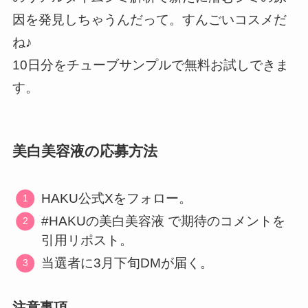
因を発見しちゃうんだって。すんごいコスメだ
ね♪
10日分をチューブサンプルで無料お試しできま
す。
美白美容液の応募方法
HAKU公式Xをフォロー。
#HAKUの美白美容液 で期待のコメントを
引用リポスト。
当選者に3月下旬DMが届く。
注意事項