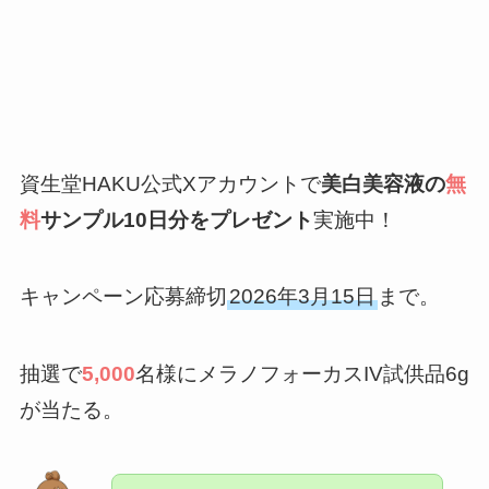
資生堂HAKU公式Xアカウントで
美白美容液の
無
料
サンプル10日分をプレゼント
実施中！
キャンペーン応募締切
2026年3月15日
まで。
抽選で
5,000
名様にメラノフォーカスIV試供品6g
が当たる。