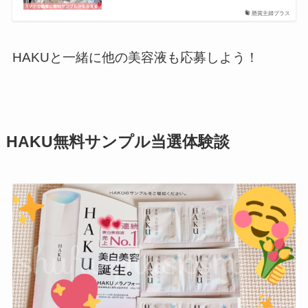
懸賞主婦プラス
HAKUと一緒に他の美容液も応募しよう！
HAKU無料サンプル当選体験談