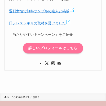
週刊女性で無料サンプルの達人と掲載
日テレスッキリの取材を受けました
「当たりやすいキャンペーン」をご紹介
詳しいプロフィールはこちら
ホーム
応募が終了した懸賞