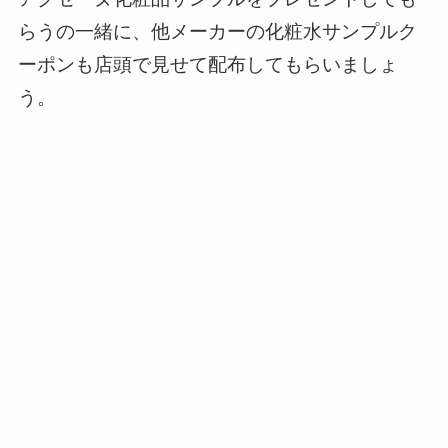
らうの一緒に、他メーカーの化粧水サンプルク
ーポンも店頭で見せて配布してもらいましょ
う。