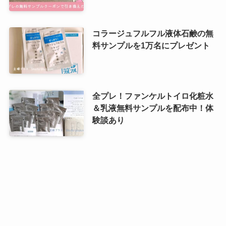
コラージュフルフル液体石鹸の無
料サンプルを1万名にプレゼント
全プレ！ファンケルトイロ化粧水
＆乳液無料サンプルを配布中！体
験談あり