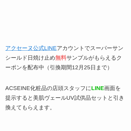
アクセーヌ公式LINE
アカウントでスーパーサン
シールド日焼け止め
無料
サンプルがもらえるク
ーポンを配布中（引換期間12月25日まで）
ACSEINE化粧品の店頭スタッフに
LINE
画面を
提示すると美肌ヴェールUV試供品セットと引き
換えてもらえます。