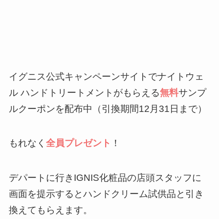
イグニス公式キャンペーンサイトでナイトウェ
ル ハンドトリートメントがもらえる
無料
サンプ
ルクーポンを配布中（引換期間12月31日まで）
もれなく
全員プレゼント
！
デパートに行きIGNIS化粧品の店頭スタッフに
画面を提示するとハンドクリーム試供品と引き
換えてもらえます。