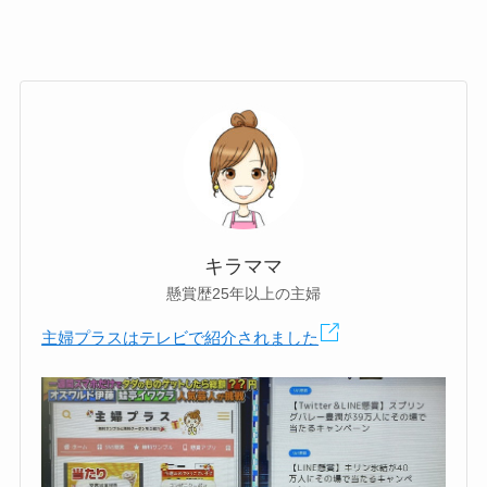
キラママ
懸賞歴25年以上の主婦
主婦プラスはテレビで紹介されました