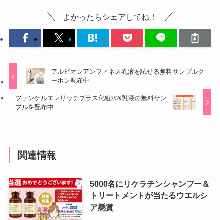
よかったらシェアしてね！
アルビオンアンフィネス乳液を試せる無料サンプルク
ーポン配布中
ファンケルエンリッチプラス化粧水&乳液の無料サン
プルを配布中
関連情報
5000名にリケラチンシャンプー＆
トリートメントが当たるウエルシ
ア懸賞