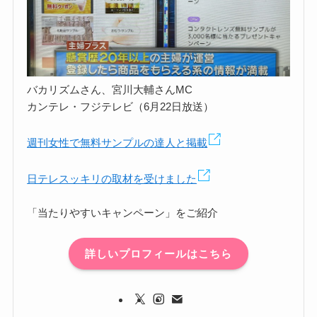
バカリズムさん、宮川大輔さんMC
カンテレ・フジテレビ（6月22日放送）
週刊女性で無料サンプルの達人と掲載
日テレスッキリの取材を受けました
「当たりやすいキャンペーン」をご紹介
詳しいプロフィールはこちら