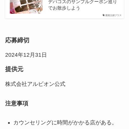
デパコスのサンプルクーポン巡り
でお散歩しよう
懸賞主婦プラス
応募締切
2024年12月31日
提供元
株式会社アルビオン公式
注意事項
カウンセリングに時間がかかる店がある。