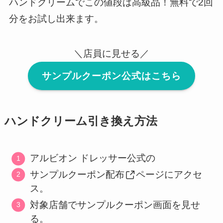
ハンドクリームでこの値段は高級品！無料で2回
分をお試し出来ます。
＼店員に見せる／
サンプルクーポン公式はこちら
ハンドクリーム引き換え方法
アルビオン ドレッサー公式の
サンプルクーポン配布
ページにアクセ
ス。
対象店舗でサンプルクーポン画面を見せ
る。