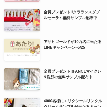
全員プレゼント!!クラランスダブ
ルセーラム無料サンプル配布中
アサヒゴールドが10万名に当たる
LINEキャンペーン~5/25
全員プレゼント!!FANCLマイクレ
&洗顔の無料サンプル配布中
4000名様にエリクシールリンクル
クリームサンプルが当たるキャン