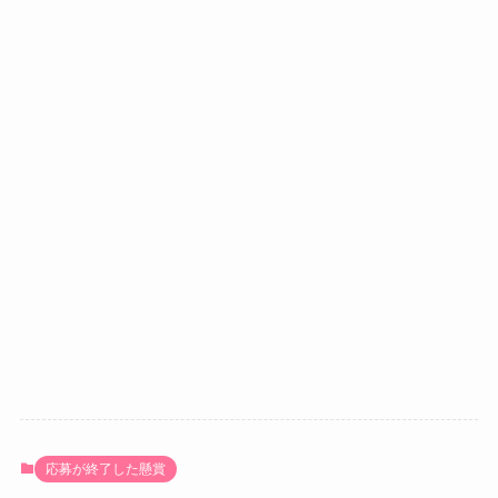
応募が終了した懸賞