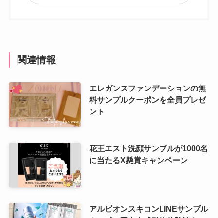
関連情報
エレガンスファンデーションの無
料サンプルクーポンを全員プレゼ
ント
花王エスト洗顔サンプルが1000名
に当たるX懸賞キャンペーン
アルビオンスキコンLINEサンプル