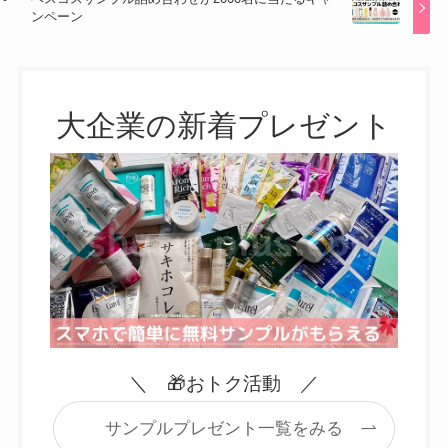
ンペーン
大企業の新着プレゼント
＼ 🎁おトク活動 ／
サンプルプレゼント一覧をみる