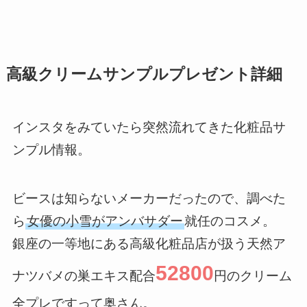
高級クリームサンプルプレゼント詳細
インスタをみていたら突然流れてきた化粧品サ
ンプル情報。
ビースは知らないメーカーだったので、調べた
ら
女優の小雪がアンバサダー
就任のコスメ。
銀座の一等地にある高級化粧品店が扱う天然ア
52800
ナツバメの巣エキス配合
円のクリーム
全プレですって奥さん。