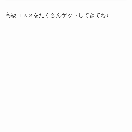
高級コスメをたくさんゲットしてきてね♪