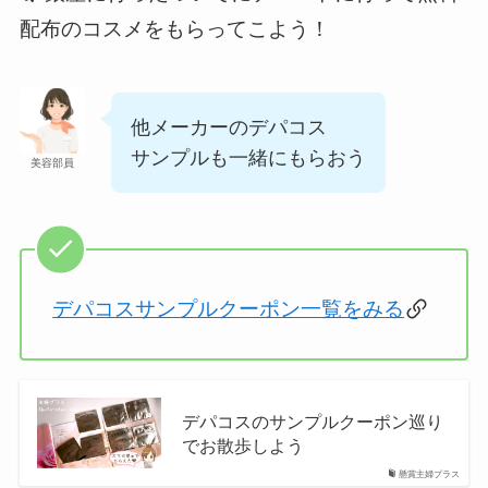
配布のコスメをもらってこよう！
他メーカーのデパコス
サンプルも一緒にもらおう
美容部員
デパコスサンプルクーポン一覧をみる
デパコスのサンプルクーポン巡り
でお散歩しよう
懸賞主婦プラス