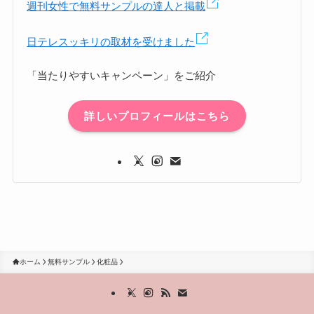
週刊女性で無料サンプルの達人と掲載
日テレスッキリの取材を受けました
「当たりやすいキャンペーン」をご紹介
詳しいプロフィールはこちら
ホーム
無料サンプル
化粧品