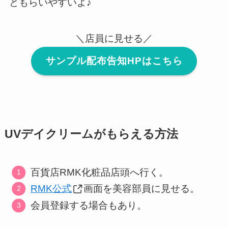
ともらいやすいよ♪
＼店員に見せる／
サンプル配布告知HPはこちら
UVデイクリームがもらえる方法
百貨店RMK化粧品店頭へ行く。
RMK公式
画面を美容部員に見せる。
会員登録する場合もあり。