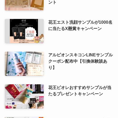
ント
花王エスト洗顔サンプルが1000名
に当たるX懸賞キャンペーン
アルビオンスキコンLINEサンプル
クーポン配布中【引換体験談あ
り】
花王ビオレおすすめサンプルが当
たるプレゼントキャンペーン