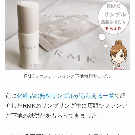
RMKファンデーションと下地無料サンプル
前に
化粧品の無料サンプルがもらえる一覧
で紹
介したRMKのサンプリング中に店頭でファンデ
と下地の試供品をもらってきました。