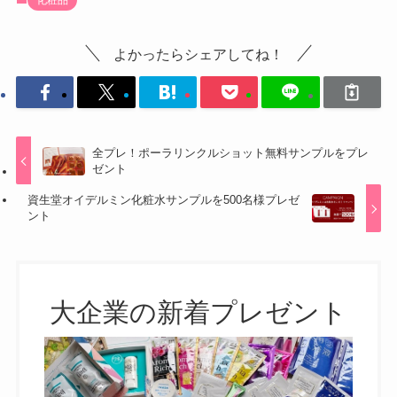
化粧品
よかったらシェアしてね！
全プレ！ポーラリンクルショット無料サンプルをプレ
ゼント
資生堂オイデルミン化粧水サンプルを500名様プレゼ
ント
大企業の新着プレゼント