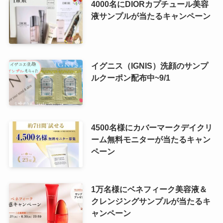
4000名にDIORカプチュール美容
液サンプルが当たるキャンペーン
イグニス（IGNIS）洗顔のサンプ
ルクーポン配布中~9/1
4500名様にカバーマークデイクリ
ーム無料モニターが当たるキャン
ペーン
1万名様にベネフィーク美容液＆
クレンジングサンプルが当たるキ
ャンペーン