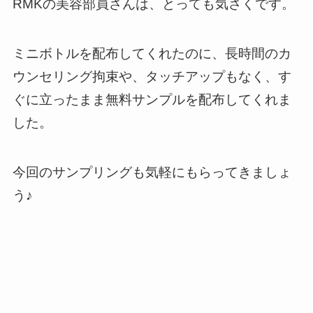
RMKの美容部員さんは、とっても気さくです。
ミニボトルを配布してくれたのに、長時間のカ
ウンセリング拘束や、タッチアップもなく、す
ぐに立ったまま無料サンプルを配布してくれま
した。
今回のサンプリングも気軽にもらってきましょ
う♪