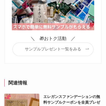
＼ 🎁おトク活動 ／
サンプルプレゼント一覧をみる
関連情報
エレガンスファンデーションの無
料サンプルクーポンを全員プレゼ