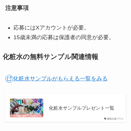
注意事項
応募にはXアカウントが必要。
15歳未満の応募は保護者の同意が必要。
化粧水の無料サンプル関連情報
化粧水サンプルがもらえる一覧をみる
化粧水サンプルプレゼント一覧
懸賞主婦プラス