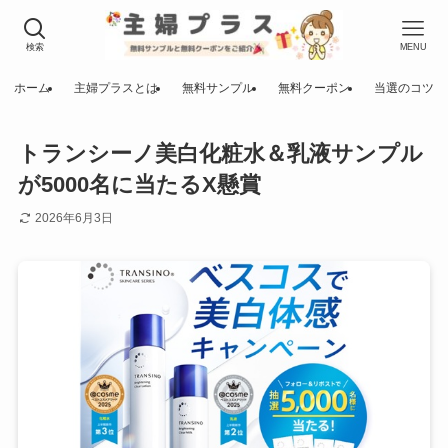
検索
MENU
ホーム
主婦プラスとは
無料サンプル
無料クーポン
当選のコツ
トランシーノ美白化粧水＆乳液サンプル
が5000名に当たるX懸賞
2026年6月3日