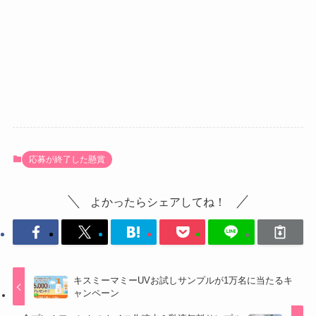
応募が終了した懸賞
よかったらシェアしてね！
キスミーマミーUVお試しサンプルが1万名に当たるキ
ャンペーン