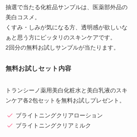
抽選で当たる化粧品サンプルは、医薬部外品の
美白コスメ。
くすみ・しみが気になる方、透明感が欲しいな
ぁと思う方にピッタリのスキンケア​です。
2回分の無料お試しサンプルが当たります。
無料お試しセット内容
トランシーノ薬用美白化粧水と美白乳液のスキ
ンケア各2包セットを無料お試しプレゼント。
ブライトニングクリアローション
ブライトニングクリアミルク