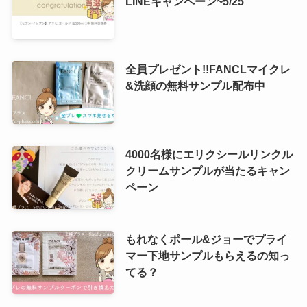
LINEキャンペーン~5/25
全員プレゼント!!FANCLマイクレ
&洗顔の無料サンプル配布中
4000名様にエリクシールリンクル
クリームサンプルが当たるキャン
ペーン
もれなくポール&ジョーでプライ
マー下地サンプルもらえるの知っ
てる？