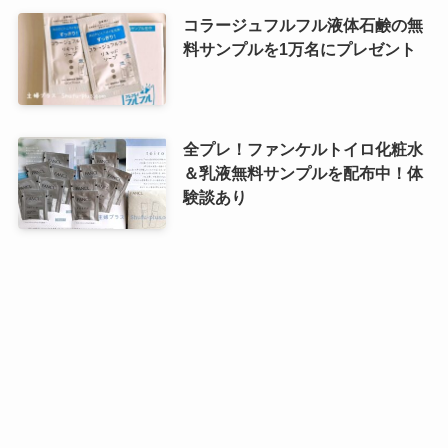
コラージュフルフル液体石鹸の無
料サンプルを1万名にプレゼント
全プレ！ファンケルトイロ化粧水
＆乳液無料サンプルを配布中！体
験談あり