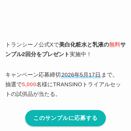
トランシーノ公式Xで
美白化粧水と乳液の
無料
サ
ンプル2回分をプレゼント
実施中！
キャンペーン応募締切
2026年5月17日
まで。
抽選で
5,000
名様にTRANSINOトライアルセッ
トの試供品が当たる。
このサンプルに応募する