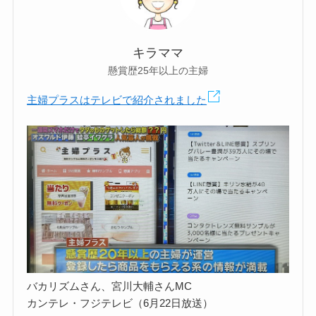
キラママ
懸賞歴25年以上の主婦
主婦プラスはテレビで紹介されました
バカリズムさん、宮川大輔さんMC
カンテレ・フジテレビ（6月22日放送）