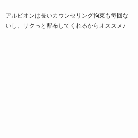
アルビオンは長いカウンセリング拘束も毎回な
いし、サクっと配布してくれるからオススメ♪