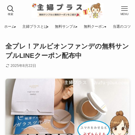
検索
MENU
ホーム
主婦プラスとは
無料サンプル
無料クーポン
当選のコツ
全プレ！アルビオンファンデの無料サン
プルLINEクーポン配布中
2025年8月22日