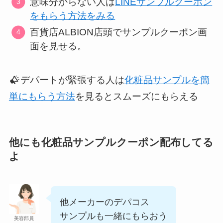
意味分からない人は
LINEサンプルクーポン
をもらう方法をみる
百貨店ALBION店頭でサンプルクーポン画
面を見せる。
デパートが緊張する人は
化粧品サンプルを簡
単にもらう方法
を見るとスムーズにもらえる
他にも化粧品サンプルクーポン配布してる
よ
他メーカーのデパコス
サンプルも一緒にもらおう
美容部員