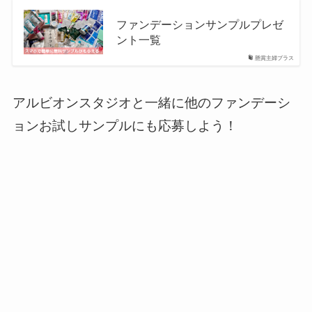
ファンデーションサンプルプレゼ
ント一覧
懸賞主婦プラス
アルビオンスタジオと一緒に他のファンデーシ
ョンお試しサンプルにも応募しよう！