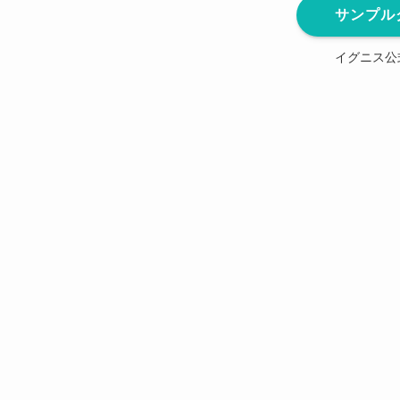
サンプル
イグニス公