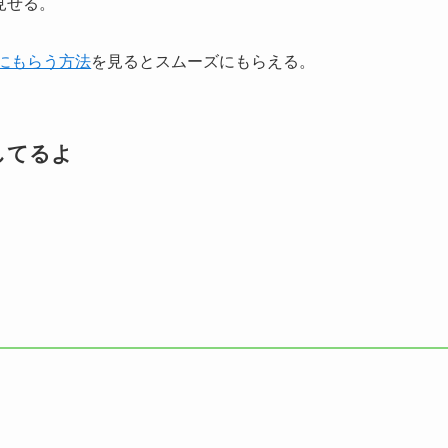
見せる。
にもらう方法
を見るとスムーズにもらえる。
してるよ