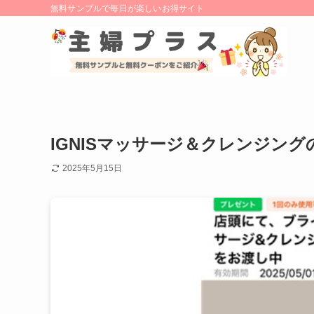
無料サンプルで毎日が楽しいお得サイト
IGNISマッサージ＆クレンジン
2025年5月15日