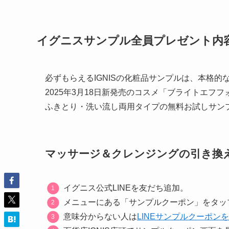
イグニスサンプル全員プレゼント内
必ずもらえるIGNISの化粧品サンプルは、本格
2025年3月18日新発売のコスメ「ブライトエフ
ふきとり・洗い流し両用タイプの無料お試しサン
マッサージ＆クレンジングの引き換
イグニス公式LINEを友だち追加。
メニューにある「サンプルクーポン」をタッ
意味分からない人は
LINEサンプルクーポン