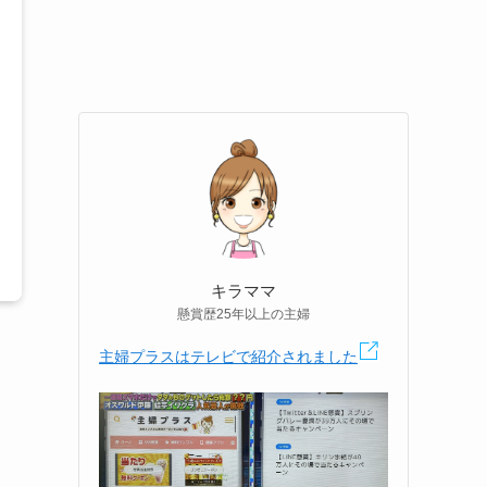
キラママ
懸賞歴25年以上の主婦
主婦プラスはテレビで紹介されました