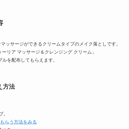
容
的なマッサージができるクリームタイプのメイク落としです。
フォーリア マッサージ＆クレンジング クリーム」
プルを配布してもらえます。
え方法
プ。
をもらう方法をみる