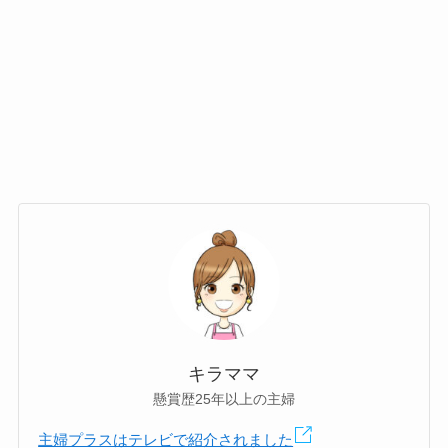
キラママ
懸賞歴25年以上の主婦
主婦プラスはテレビで紹介されました