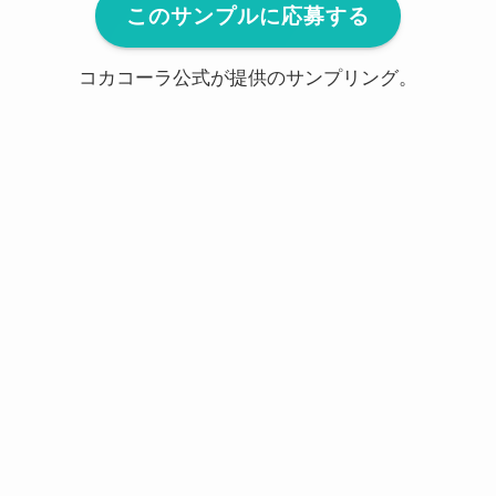
このサンプルに応募する
コカコーラ公式が提供のサンプリング。