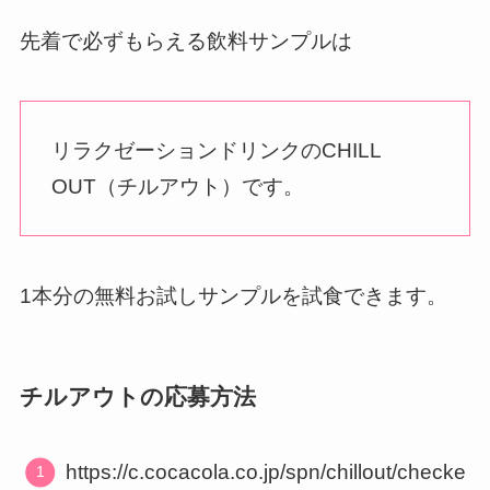
先着で必ずもらえる飲料サンプルは
リラクゼーションドリンクのCHILL
OUT（チルアウト）です。
1本分の無料お試しサンプルを試食できます。
チルアウトの応募方法
https://c.cocacola.co.jp/spn/chillout/checke