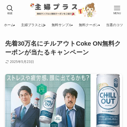
検索
MENU
ホーム
主婦プラスとは
無料サンプル
無料クーポン
当選のコツ
先着30万名にチルアウトCoke ON無料ク
ーポンが当たるキャンペーン
2025年5月23日