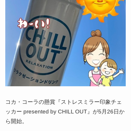
コカ・コーラの懸賞『ストレスミラー印象チェ
ッカー presented by CHILL OUT』が5月26日か
ら開始。