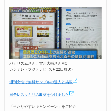
バカリズムさん、宮川大輔さんMC
カンテレ・フジテレビ（6月22日放送）
週刊女性で無料サンプルの達人と掲載
日テレスッキリの取材を受けました
「当たりやすいキャンペーン」をご紹介