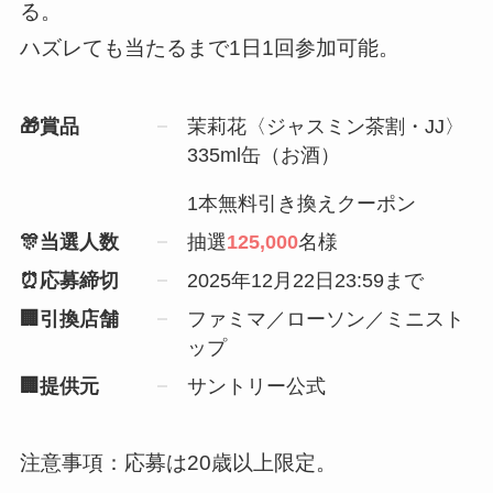
る。
ハズレても当たるまで1日1回参加可能。
🎁賞品
茉莉花〈ジャスミン茶割・JJ〉
335ml缶（お酒）
1本無料引き換えクーポン
🎊当選人数
抽選
125,000
名様
⏰応募締切
2025年12月22日23:59まで
🏢引換店舗
ファミマ／ローソン／ミニスト
ップ
🏢提供元
サントリー公式
注意事項：応募は20歳以上限定。