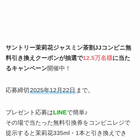
サントリー茉莉花ジャスミン茶割JJコンビニ無
料引き換えクーポンが抽選で
12.5万名様
に当た
るキャンペーン
開催中！
応募締切
2025年12月22日
まで。
プレゼント応募は
LINE
で簡単♪
その場で当たった無料引換券をコンビニレジで
提示すると茉莉花335ml・1本と引き換えでき