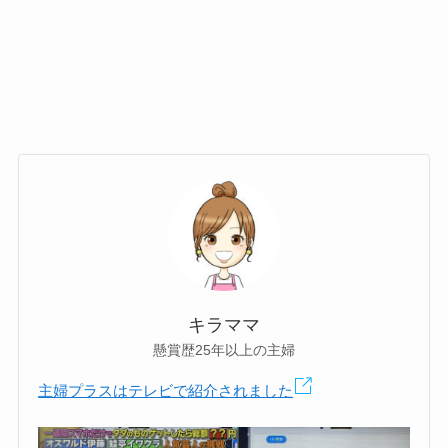
キラママ
懸賞歴25年以上の主婦
主婦プラスはテレビで紹介されました