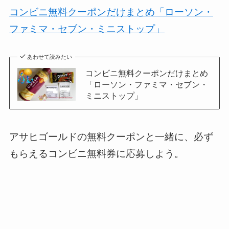
コンビニ無料クーポンだけまとめ「ローソン・
ファミマ・セブン・ミニストップ」
あわせて読みたい
コンビニ無料クーポンだけまとめ
「ローソン・ファミマ・セブン・
ミニストップ」
アサヒゴールドの無料クーポンと一緒に、必ず
もらえるコンビニ無料券に応募しよう。