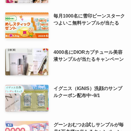
毎月1000名に雪印ビーンスターク
つよいこ無料サンプルが当たる
4000名にDIORカプチュール美容
液サンプルが当たるキャンペーン
イグニス（IGNIS）洗顔のサンプ
ルクーポン配布中~9/1
グーンおむつお試しサンプルが毎