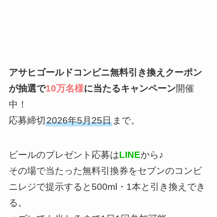
アサヒゴールドコンビニ無料引き換えクーポン
が抽選で
10万名様
に当たるキャンペーン
開催
中！
応募締切
2026年5月25日
まで。
ビールのプレゼント応募は
LINE
から♪
その場で当たった無料引換券をセブンのコンビ
ニレジで提示すると500ml・1本と引き換えでき
る。