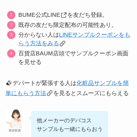
BUME公式LINE
を友だち登録。
既存の友だち限定配布の可能性あり。
分からない人は
LINEサンプルクーポンをも
らう方法をみる
百貨店BAUM店頭でサンプルクーポン画面
を見せる
デパートが緊張する人は
化粧品サンプルを簡
単にもらう方法
を見るとスムーズにもらえる
他メーカーのデパコス
サンプルも一緒にもらおう
美容部員