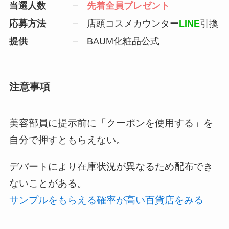
当選人数
先着全員プレゼント
応募方法
店頭コスメカウンター
LINE
引換
提供
BAUM化粧品公式
注意事項
美容部員に提示前に「クーポンを使用する」を
自分で押すともらえない。
デパートにより在庫状況が異なるため配布でき
ないことがある。
サンプルをもらえる確率が高い百貨店をみる