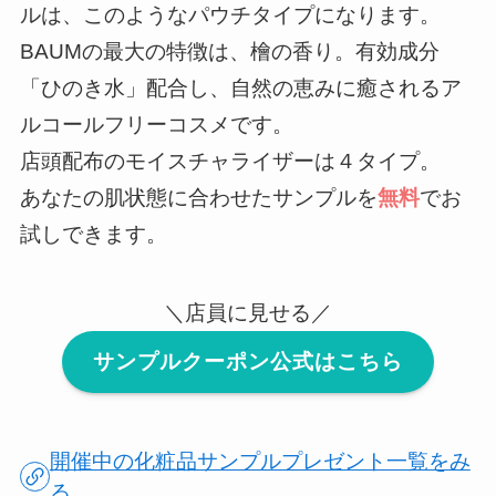
ルは、このようなパウチタイプになります。
BAUMの最大の特徴は、檜の香り。有効成分
「ひのき水」配合し、自然の恵みに癒されるア
ルコールフリーコスメです。
店頭配布のモイスチャライザーは４タイプ。
あなたの肌状態に合わせたサンプルを
無料
でお
試しできます。
＼店員に見せる／
サンプルクーポン公式はこちら
開催中の化粧品サンプルプレゼント一覧をみ
る