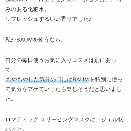
みのある化粧水。
リフレッシュするいい香りでした♪
私がBAUMを使うなら、
自分の毎日使うお気に入りコスメは別にあっ
て、
もやもやした気分の日にはBAUM
を特別に使っ
て気分をアゲていったら楽しそうだと思いまし
た。
ロマティック スリーピングマスクは、ジェル状
パック。