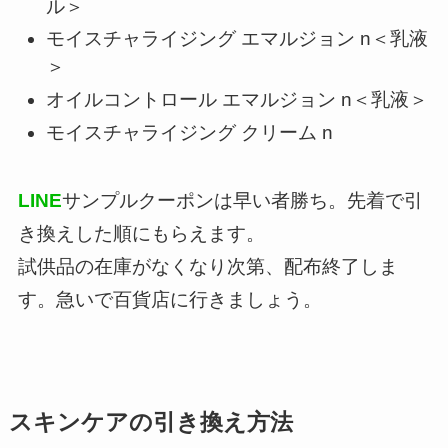
ル＞
モイスチャライジング エマルジョン n＜乳液
＞
オイルコントロール エマルジョン n＜乳液＞
モイスチャライジング クリーム n
LINE
サンプルクーポンは早い者勝ち。先着で引
き換えした順にもらえます。
試供品の在庫がなくなり次第、配布終了しま
す。急いで百貨店に行きましょう。
スキンケアの引き換え方法