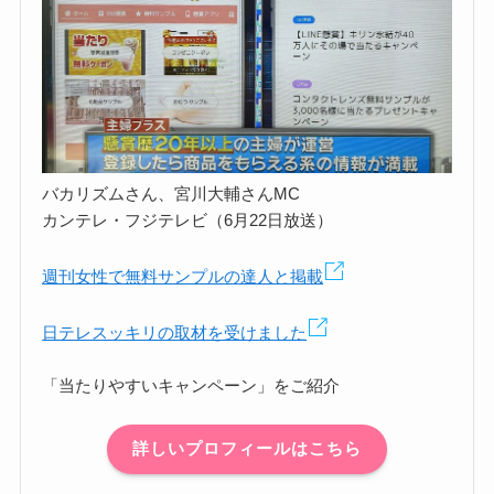
バカリズムさん、宮川大輔さんMC
カンテレ・フジテレビ（6月22日放送）
週刊女性で無料サンプルの達人と掲載
日テレスッキリの取材を受けました
「当たりやすいキャンペーン」をご紹介
詳しいプロフィールはこちら