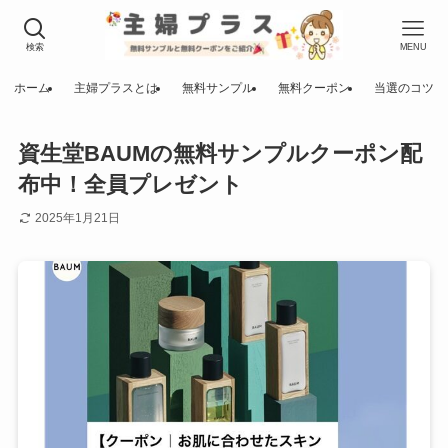
検索
MENU
ホーム
主婦プラスとは
無料サンプル
無料クーポン
当選のコツ
資生堂BAUMの無料サンプルクーポン配
布中！全員プレゼント
2025年1月21日