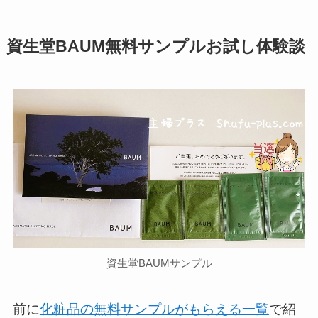
資生堂BAUM無料サンプルお試し体験談
資生堂BAUMサンプル
前に
化粧品の無料サンプルがもらえる一覧
で紹