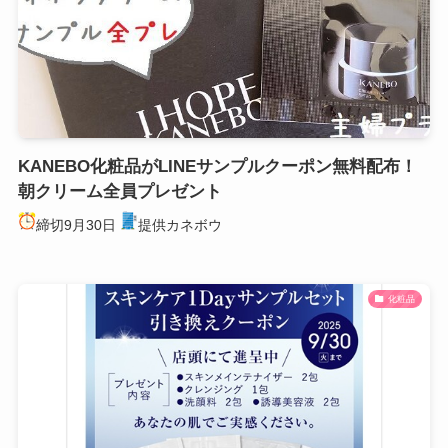
KANEBO化粧品がLINEサンプルクーポン無料配布！
朝クリーム全員プレゼント
締切9月30日
提供カネボウ
化粧品