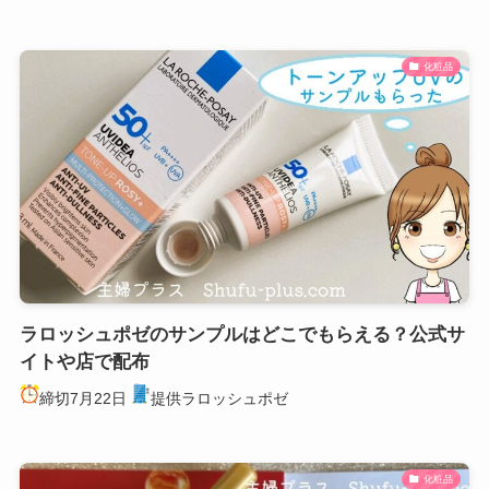
化粧品
ラロッシュポゼのサンプルはどこでもらえる？公式サ
イトや店で配布
締切7月22日
提供ラロッシュポゼ
化粧品