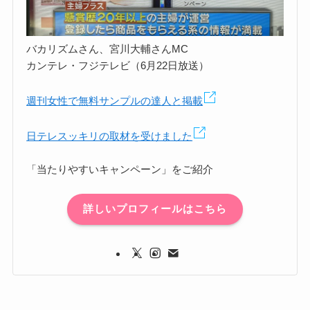
バカリズムさん、宮川大輔さんMC
カンテレ・フジテレビ（6月22日放送）
週刊女性で無料サンプルの達人と掲載
日テレスッキリの取材を受けました
「当たりやすいキャンペーン」をご紹介
詳しいプロフィールはこちら