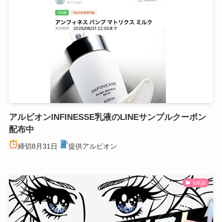
アルビオンINFINESSE乳液のLINEサンプルクーポン
配布中
締切8月31日
提供アルビオン
化粧品