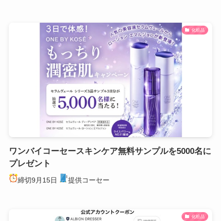
化粧品
ワンバイコーセースキンケア無料サンプルを5000名に
プレゼント
締切9月15日
提供コーセー
化粧品