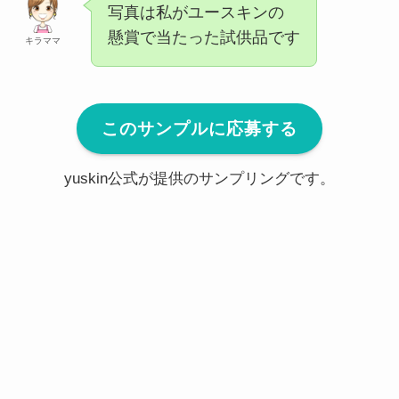
写真は私がユースキンの
懸賞で当たった試供品です
キラママ
このサンプルに応募する
yuskin公式が提供のサンプリングです。