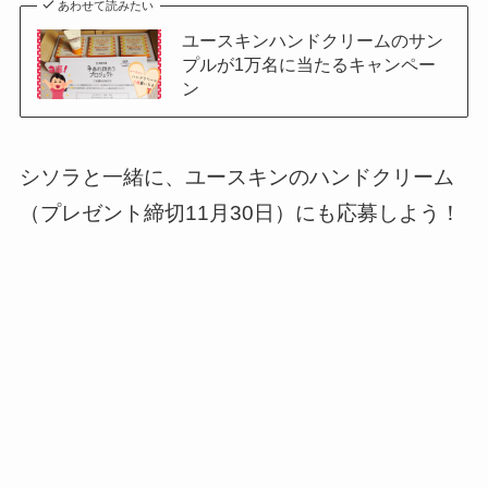
あわせて読みたい
ユースキンハンドクリームのサン
プルが1万名に当たるキャンペー
ン
シソラと一緒に、ユースキンのハンドクリーム
（プレゼント締切11月30日）にも応募しよう！