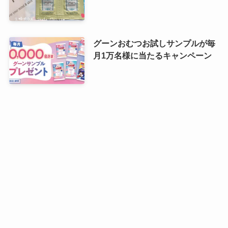
グーンおむつお試しサンプルが毎
月1万名様に当たるキャンペーン