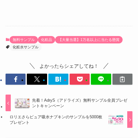
無料サンプル
化粧品
【大量当選】1万名以上に当たる懸賞
化粧水サンプル
よかったらシェアしてね！
先着！AdryS（アドライズ）無料サンプル全員プレゼ
ントキャンペーン
ロリエさらピュア吸水ナプキンのサンプルを5000枚
プレゼント