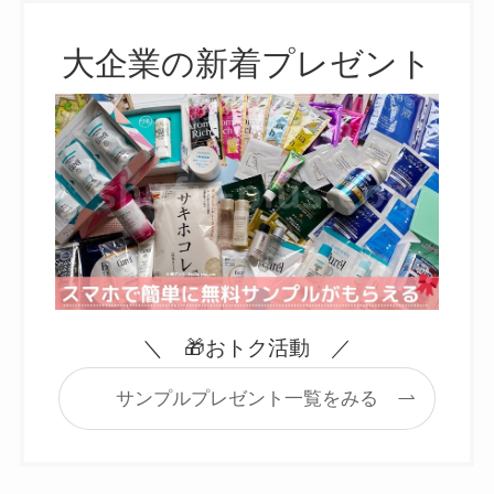
大企業の新着プレゼント
＼ 🎁おトク活動 ／
サンプルプレゼント一覧をみる