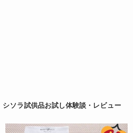
シソラ試供品お試し体験談・レビュー