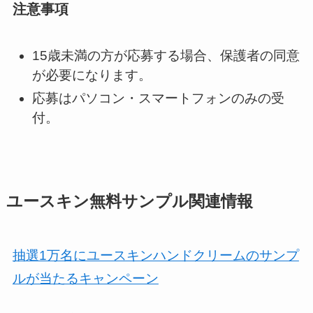
注意事項
15歳未満の方が応募する場合、保護者の同意
が必要になります。
応募はパソコン・スマートフォンのみの受
付。
ユースキン無料サンプル関連情報
抽選1万名にユースキンハンドクリームのサンプ
ルが当たるキャンペーン