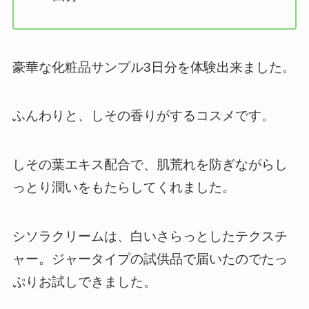
豪華な化粧品サンプル3日分を体験出来ました。
ふんわりと、しその香りがするコスメです。
しその葉エキス配合で、肌荒れを防ぎながらし
っとり潤いをもたらしてくれました。
シソラクリームは、白いさらっとしたテクスチ
ャー。ジャータイプの試供品で届いたのでたっ
ぷりお試しできました。