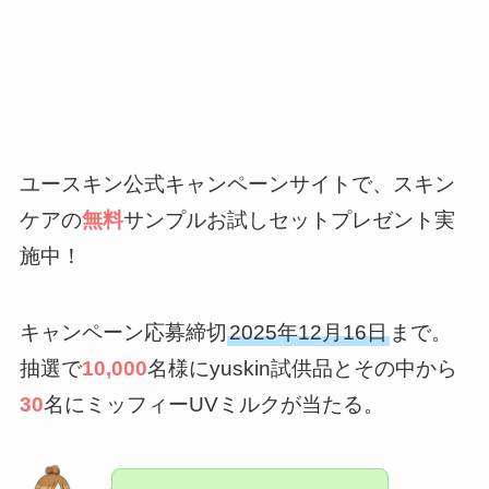
ユースキン公式キャンペーンサイトで、スキン
ケアの
無料
サンプルお試しセットプレゼント実
施中！
キャンペーン応募締切
2025年12月16日
まで。
抽選で
10,000
名様にyuskin試供品とその中から
30
名にミッフィーUVミルクが当たる。