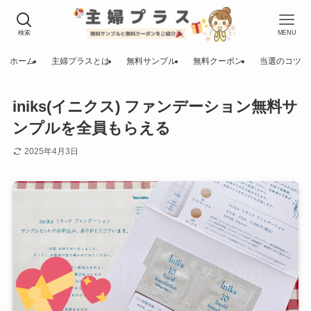
検索
MENU
ホーム
主婦プラスとは
無料サンプル
無料クーポン
当選のコツ
iniks(イニクス) ファンデーション無料サ
ンプルを全員もらえる
2025年4月3日