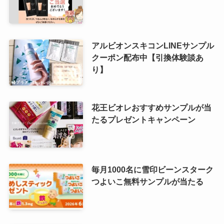
アルビオンスキコンLINEサンプル
クーポン配布中【引換体験談あ
り】
花王ビオレおすすめサンプルが当
たるプレゼントキャンペーン
毎月1000名に雪印ビーンスターク
つよいこ無料サンプルが当たる