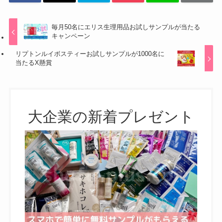
毎月50名にエリス生理用品お試しサンプルが当たる
キャンペーン
リプトンルイボスティーお試しサンプルが1000名に
当たるX懸賞
大企業の新着プレゼント