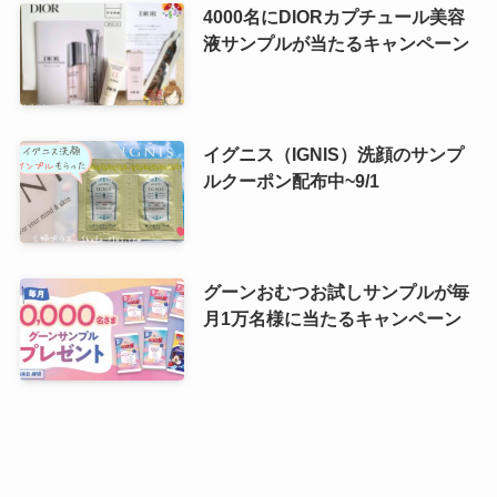
4000名にDIORカプチュール美容
液サンプルが当たるキャンペーン
イグニス（IGNIS）洗顔のサンプ
ルクーポン配布中~9/1
グーンおむつお試しサンプルが毎
月1万名様に当たるキャンペーン