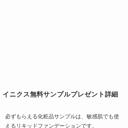
イニクス無料サンプルプレゼント詳細
必ずもらえる化粧品サンプルは、敏感肌でも使
えるリキッドファンデーションです。