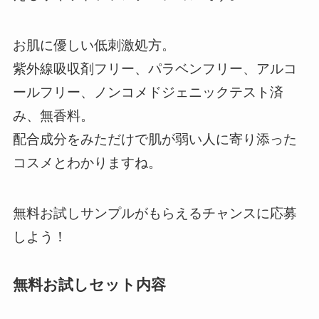
お肌に優しい低刺激処方。
紫外線吸収剤フリー、パラベンフリー、アルコ
ールフリー、ノンコメドジェニックテスト済
み、無香料。
配合成分をみただけで肌が弱い人に寄り添った
コスメとわかりますね。
無料お試しサンプルがもらえるチャンスに応募
しよう！
無料お試しセット内容