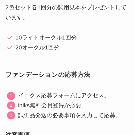
2色セット各1回分の試用見本をプレゼントして
います。
10ライトオークル1回分
20オークル1回分
ファンデーションの応募方法
イニクス応募フォームにアクセス。
iniks無料会員登録が必要。
試供品発送の必要事項を入力して応募。
注意事項