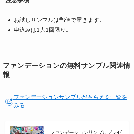
お試しサンプルは郵便で届きます。
申込みは1人1回限り。
ファンデーションの無料サンプル関連情
報
ファンデーションサンプルがもらえる一覧を
みる
ファンデーションサンプルプレゼ