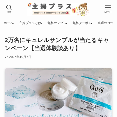
検索
MENU
ホーム
主婦プラスとは
無料サンプル
無料クーポン
当選のコツ
2万名にキュレルサンプルが当たるキャ
ンペーン【当選体験談あり】
2025年10月7日