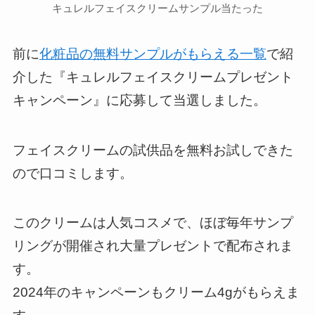
キュレルフェイスクリームサンプル当たった
前に
化粧品の無料サンプルがもらえる一覧
で紹
介した『キュレルフェイスクリームプレゼント
キャンペーン』に応募して当選しました。
フェイスクリームの試供品を無料お試しできた
ので口コミします。
このクリームは人気コスメで、ほぼ毎年サンプ
リングが開催され大量プレゼントで配布されま
す。
2024年のキャンペーンもクリーム4gがもらえま