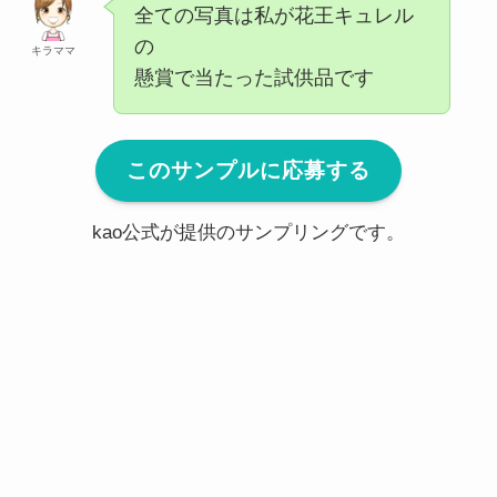
全ての写真は私が花王キュレル
の
キラママ
懸賞で当たった試供品です
このサンプルに応募する
kao公式が提供のサンプリングです。