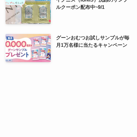
ルクーポン配布中~9/1
グーンおむつお試しサンプルが毎
月1万名様に当たるキャンペーン