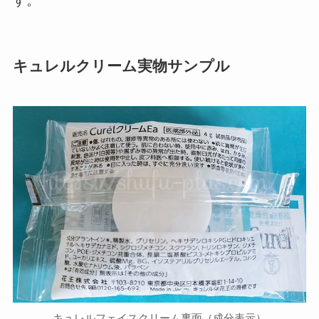
す。
キュレルクリーム実物サンプル
キュレルフェイスクリーム裏面（成分表示）