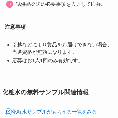
試供品発送の必要事項を入力して応募。
注意事項
引越などにより賞品をお届けできない場合、
当選資格が無効になります。
応募はお1人1回のみ有効です。
化粧水の無料サンプル関連情報
化粧水サンプルがもらえる一覧をみる