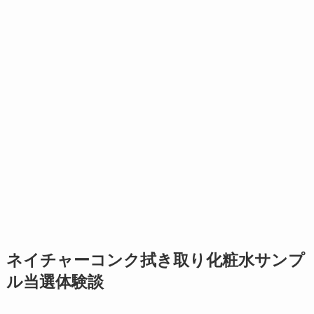
ネイチャーコンク拭き取り化粧水サンプ
ル当選体験談