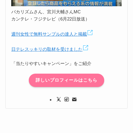
バカリズムさん、宮川大輔さんMC
カンテレ・フジテレビ（6月22日放送）
週刊女性で無料サンプルの達人と掲載
日テレスッキリの取材を受けました
「当たりやすいキャンペーン」をご紹介
詳しいプロフィールはこちら