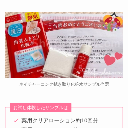
ネイチャーコンク拭き取り化粧水サンプル当選
お試し体験したサンプルは
薬用クリアローション約10回分