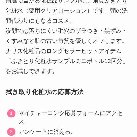
抽選で当たる化粧品サンプルは、角質ふきとり
化粧水（薬用クリアローション）です。朝の洗
顔代わりにもなるコスメ。
洗顔では落ちにくい毛穴のザラつき・黒ずみ・
くすみなど肌の古い角質を優しくオフします。
ナリス化粧品のロングセラーヒットアイテム
「ふきとり化粧水サンプルミニボトル12回分」
をお試しできます。
拭き取り化粧水の応募方法
ネイチャーコンク応募フォームにアクセ
ス。
アンケートに答える。