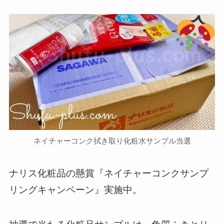
ネイチャーコンク拭き取り化粧水サンプル当選
ナリス化粧品の懸賞『ネイチャーコンクサンプ
リングキャンペーン』実施中。