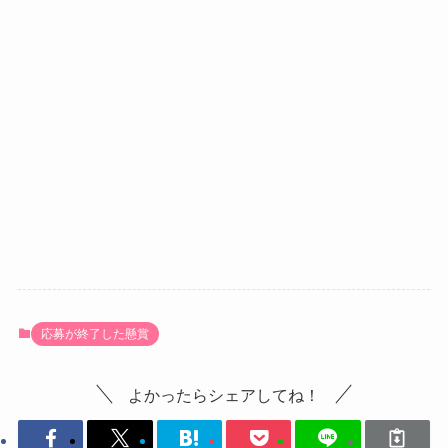
応募が終了した懸賞
よかったらシェアしてね！