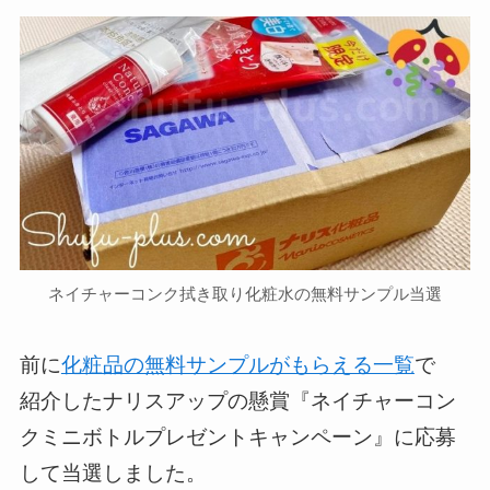
ネイチャーコンク拭き取り化粧水の無料サンプル当選
前に
化粧品の無料サンプルがもらえる一覧
で
紹介したナリスアップの懸賞『ネイチャーコン
クミニボトルプレゼントキャンペーン』に応募
して当選しました。