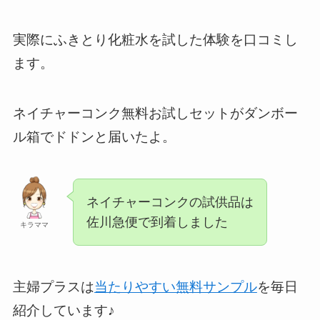
実際にふきとり化粧水を試した体験を口コミし
ます。
ネイチャーコンク無料お試しセットがダンボー
ル箱でドドンと届いたよ。
ネイチャーコンクの試供品は
佐川急便で到着しました
キラママ
主婦プラスは
当たりやすい無料サンプル
を毎日
紹介しています♪