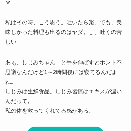
ｗ
私はその時、こう思う。吐いたら楽。でも、美
味しかった料理も出るのはヤダ。し、吐くの苦
しい。
あぁ、しじみちゃん…と手を伸ばすとホント不
思議なんだけど1～2時間後には寝てるんだよ
ね。
しじみは生鮮食品。しじみ習慣はエキスが濃い
んだって。
私の体を救ってくれてる感がある。