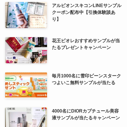
アルビオンスキコンLINEサンプル
クーポン配布中【引換体験談あ
り】
花王ビオレおすすめサンプルが当
たるプレゼントキャンペーン
毎月1000名に雪印ビーンスターク
つよいこ無料サンプルが当たる
4000名にDIORカプチュール美容
液サンプルが当たるキャンペーン