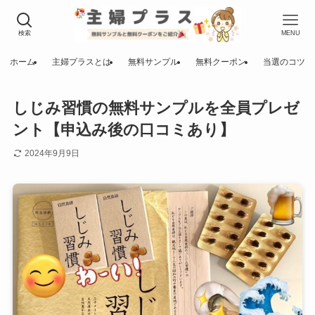
検索
MENU
ホーム
主婦プラスとは
無料サンプル
無料クーポン
当選のコツ
しじみ習慣の無料サンプルを全員プレゼ
ント【申込み後の口コミあり】
2024年9月9日