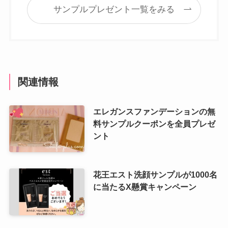
サンプルプレゼント一覧をみる
関連情報
エレガンスファンデーションの無
料サンプルクーポンを全員プレゼ
ント
花王エスト洗顔サンプルが1000名
に当たるX懸賞キャンペーン