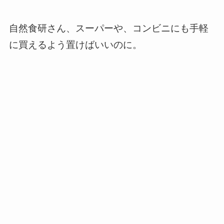
自然食研さん、スーパーや、コンビニにも手軽
に買えるよう置けばいいのに。