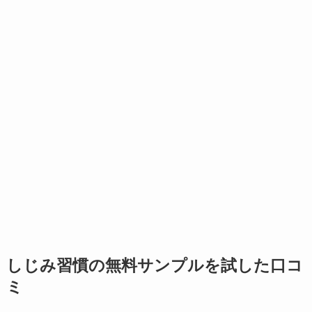
しじみ習慣の無料サンプルを試した口コ
ミ