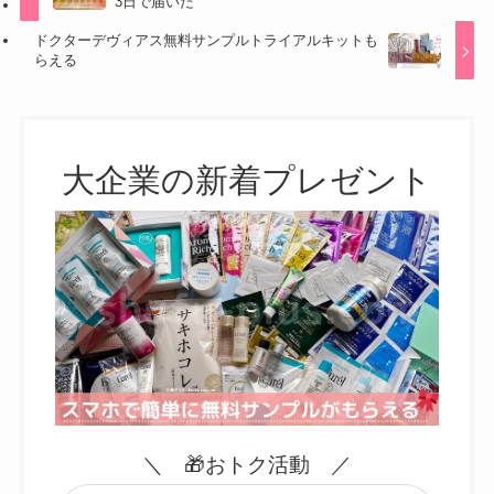
3日で届いた
ドクターデヴィアス無料サンプルトライアルキットも
らえる
大企業の新着プレゼント
＼ 🎁おトク活動 ／