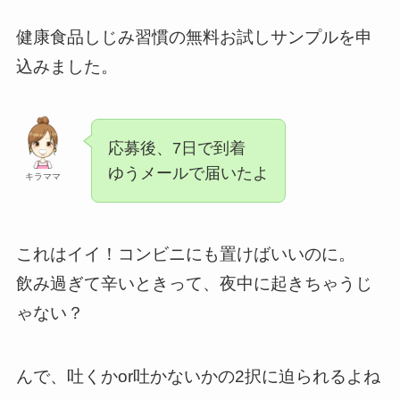
健康食品しじみ習慣の無料お試しサンプルを申
込みました。
応募後、7日で到着
ゆうメールで届いたよ
キラママ
これはイイ！コンビニにも置けばいいのに。
飲み過ぎて辛いときって、夜中に起きちゃうじ
ゃない？
んで、吐くかor吐かないかの2択に迫られるよね