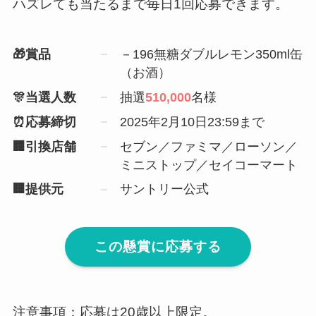
ハズレても当たるまで毎日1回応募できます。
🎁賞品
－196無糖ダブルレモン350ml缶
（お酒）
🎊当選人数
抽選
510,000
名様
⏰応募締切
2025年2月10日23:59まで
🏢引換店舗
セブン／ファミマ／ローソン／
ミニストップ／セイコーマート
🏢提供元
サントリー公式
この懸賞に応募する
注意事項：応募は20歳以上限定。