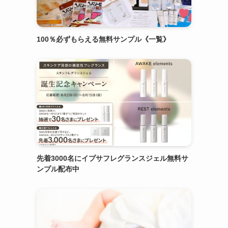
100％必ずもらえる無料サンプル《一覧》
先着3000名にイプサフレグランスジェル無料サ
ンプル配布中