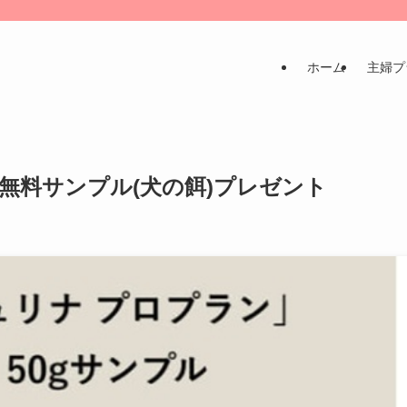
ホーム
主婦プ
無料サンプル(犬の餌)プレゼント