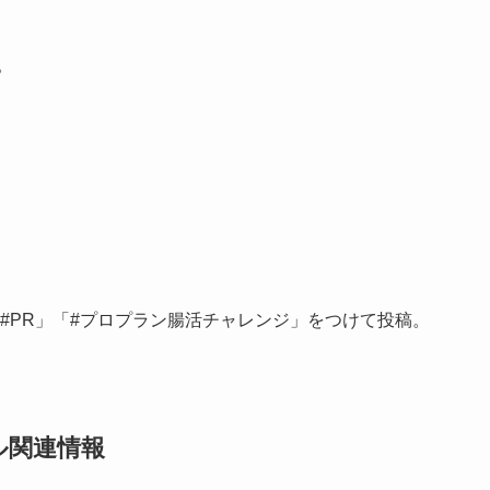
。
#PR」「#プロプラン腸活チャレンジ」をつけて投稿。
ル関連情報