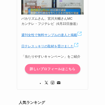
バカリズムさん、宮川大輔さんMC
カンテレ・フジテレビ（6月22日放送）
週刊女性で無料サンプルの達人と掲載
日テレスッキリの取材を受けました
「当たりやすいキャンペーン」をご紹介
詳しいプロフィールはこちら
人気ランキング