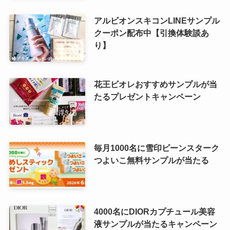
アルビオンスキコンLINEサンプル
クーポン配布中【引換体験談あ
り】
花王ビオレおすすめサンプルが当
たるプレゼントキャンペーン
毎月1000名に雪印ビーンスターク
つよいこ無料サンプルが当たる
4000名にDIORカプチュール美容
液サンプルが当たるキャンペーン