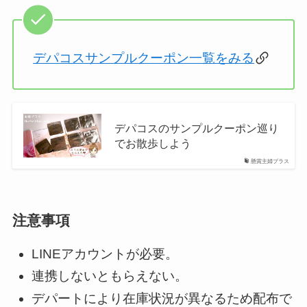
デパコスサンプルクーポン一覧をみる
デパコスのサンプルクーポン巡り
でお散歩しよう
懸賞主婦プラス
注意事項
LINEアカウントが必要。
連携しないともらえない。
デパートにより在庫状況が異なるため配布で