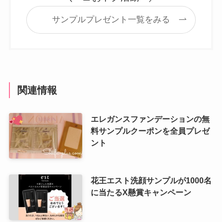
サンプルプレゼント一覧をみる
関連情報
エレガンスファンデーションの無
料サンプルクーポンを全員プレゼ
ント
花王エスト洗顔サンプルが1000名
に当たるX懸賞キャンペーン