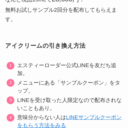
無料お試しサンプル2回分を配布してもらえま
す。
アイクリームの引き換え方法
エスティーローダー公式LINEを友だち追
加。
メニューにある「サンプルクーポン」をタ
ップ。
LINEを受け取った人限定なので配布されな
いこともあり。
意味分からない人は
LINEサンプルクーポン
をもらう方法をみる