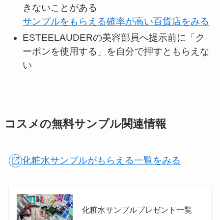
きないことがある
サンプルをもらえる確率が高い百貨店をみる
ESTEELAUDERの美容部員へ提示前に「ク
ーポンを使用する」を自分で押すともらえな
い
コスメの無料サンプル関連情報
化粧水サンプルがもらえる一覧をみる
化粧水サンプルプレゼント一覧