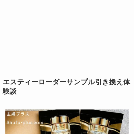
エスティーローダーサンプル引き換え体
験談