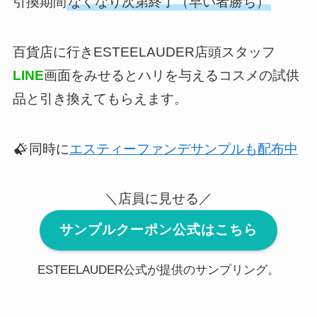
引換期間
なくなり次第終了（早い者勝ち）
百貨店に行きESTEELAUDER店頭スタッフ
LINE
画面をみせるとハリを与えるコスメの試供
品と引き換えてもらえます。
同時に
エスティーファンデサンプルも配布中
＼店員に見せる／
サンプルクーポン公式はこちら
ESTEELAUDER公式が提供のサンプリング。