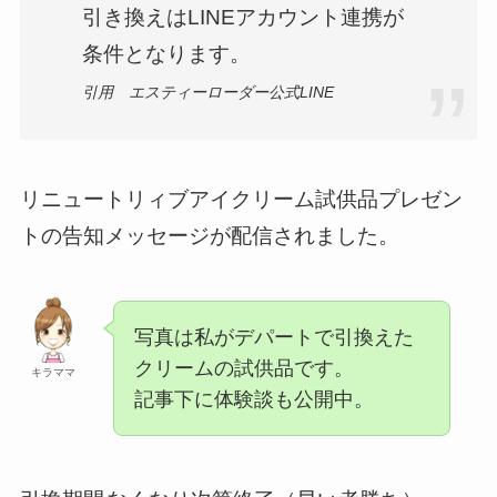
引き換えはLINEアカウント連携が
条件となります。
引用 エスティーローダー公式LINE
リニュートリィブアイクリーム試供品プレゼン
トの告知メッセージが配信されました。
写真は私がデパートで引換えた
クリームの試供品です。
キラママ
記事下に体験談も公開中。