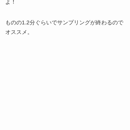
よ！
ものの1.2分ぐらいでサンプリングが終わるので
オススメ。