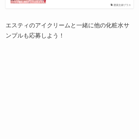
懸賞主婦プラス
エスティのアイクリームと一緒に他の化粧水サ
ンプルも応募しよう！